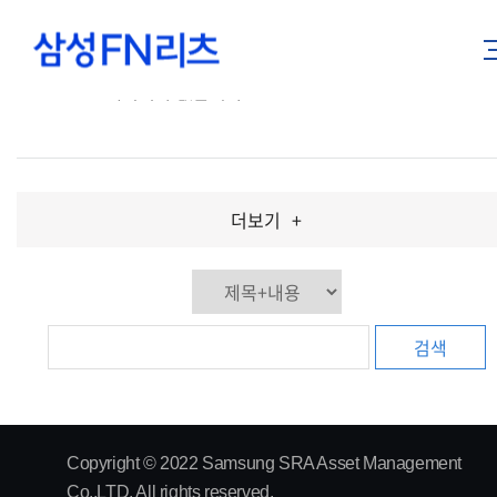
데이터가 없습니다.
더보기
+
검색
Copyright © 2022 Samsung SRA Asset Management
Co.,LTD. All rights reserved.